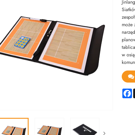
Jinlan
Siatkó
zespoł
może z
narzęd
planow
tablic
w osią
komuni
F