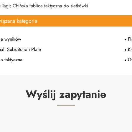
Tagi: Chińska tablica taktyczna do siatkówki
iązana kategoria
ca wyników
F
all Substitution Plate
K
ca taktyczna
G
Wyślij zapytanie