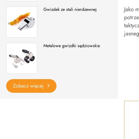
Jako m
Gwizdek ze stali nierdzewnej
potrze
taktyc
jasneg
Metalowe gwizdki sędziowskie
Zobacz więcej