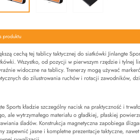
s produktu
kszą cechą tej tablicy taktycznej do siatkówki Jinlangte S
tkówki. Wszystko, od pozycji w pierwszym rzędzie i tylnej 
yraźnie widoczne na tablicy. Trenerzy mogą używać marker
ycznych do zilustrowania ruchów i rotacji zawodników, dzi
gte Sports kładzie szczególny nacisk na praktyczność i trwał
go, ale wytrzymałego materiału o gładkiej, płaskiej powierz
awiania śladów. Konstrukcja magnetyczna zapobiega ślizga
 zapewnić jasne i kompletne prezentacje taktyczne, nawet 
ywnej rywalizacji.