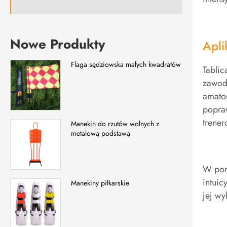
Nowe Produkty
Apli
Flaga sędziowska małych kwadratów
Tablic
zawod
amato
popra
trene
Manekin do rzutów wolnych z
metalową podstawą
W poró
intuic
Manekiny piłkarskie
jej wy