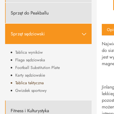
Sprzęt do Peakballu
Opi
Sprzęt sędziowski

Najwię
do sia
Tablica wyników
jest w
Flaga sędziowska
magnet
Football Substitution Plate
Karty sędziowskie
Tablica taktyczna
Jinlan
Gwizdek sportowy
lekkie
pozost
możemy
Fitness i Kulturystyka
intens