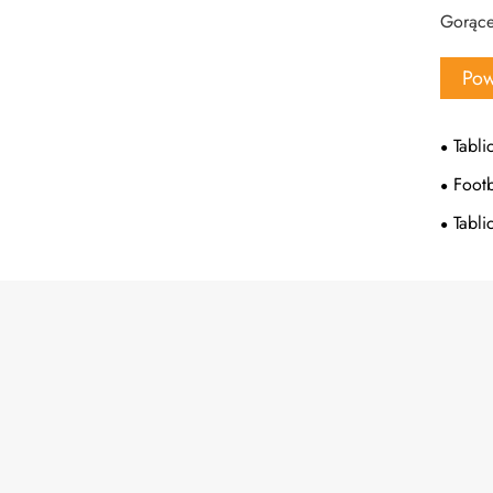
Gorące 
Pow
Tabli
Footb
Tabli