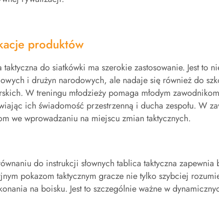
kacje produktów
a taktyczna do siatkówki ma szerokie zastosowanie. Jest to n
owych i drużyn narodowych, ale nadaje się również do szk
rskich. W treningu młodzieży pomaga młodym zawodnikom sz
wiając ich świadomość przestrzenną i ducha zespołu. W 
rom we wprowadzaniu na miejscu zmian taktycznych.
wnaniu do instrukcji słownych tablica taktyczna zapewnia 
yjnym pokazom taktycznym gracze nie tylko szybciej rozumiej
konania na boisku. Jest to szczególnie ważne w dynamiczn