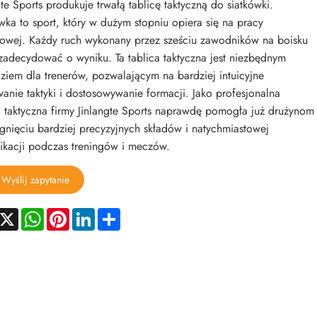
gte Sports produkuje trwałą tablicę taktyczną do siatkówki.
wka to sport, który w dużym stopniu opiera się na pracy
owej. Każdy ruch wykonany przez sześciu zawodników na boisku
adecydować o wyniku. Ta tablica taktyczna jest niezbędnym
ziem dla trenerów, pozwalającym na bardziej intuicyjne
anie taktyki i dostosowywanie formacji. Jako profesjonalna
a taktyczna firmy Jinlangte Sports naprawdę pomogła już drużynom
gnięciu bardziej precyzyjnych składów i natychmiastowej
kacji podczas treningów i meczów.
Wyślij zapytanie
acebook
X
WhatsApp
Pinterest
LinkedIn
Share