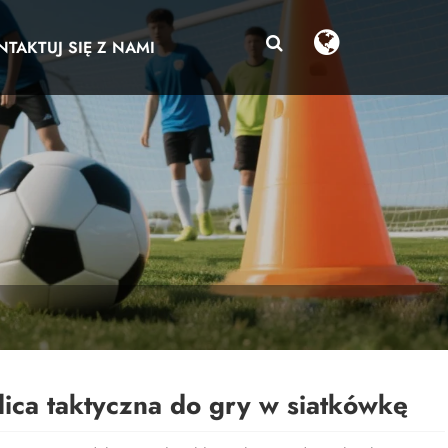
TAKTUJ SIĘ Z NAMI
lica taktyczna do gry w siatkówkę